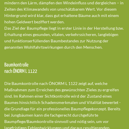
mindern den Lärm, dämpfen den Windeinfluss und dergleichen – in
Zeiten des Klimawandels von unschätzbarem Wert. Vor diesem
Hintergrund wird klar, dass gut erhaltene Bäume auch mit einem
hohen Geldwert beziffert werden.
Das Ziel der Baumpflege liegt in erster Linie in der Herstellung bzw.
Erhaltung eines gesunden, vitalen, verkehrssicheren, langlebigen
und funktionserfüllenden Baumbestandes zur Nutzung der
genannten Wohlfahrtswirkungen durch den Menschen.
Baumkontrolle
nach ÖNORM L 1122
Die Baumkontrolle nach ÖNORM L 1122 zeigt auf, welche
Maßnahmen zum Erreichen des gewünschten Zieles zu ergreifen
sind. Im Rahmen einer Sichtkontrolle wird der Zustand eines
Baumes hinsichtlich Schadensmerkmalen und Vitalität bewertet -
die Grundlage für ein professionelles Baumpflegekonzept. Bereits
bei Jungbäumen kann die fachgerecht durchgeführte
Baumpflege/Baumkontrolle sinnvoll und nötig sein, um vor
langfristigen Fehlentwicklungen und daraus resultierenden,